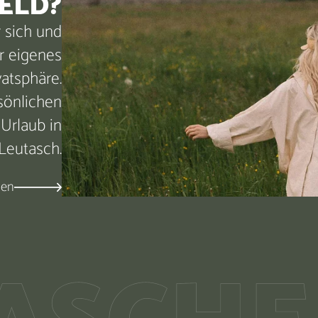
ELD?
r sich und
r eigenes
atsphäre.
sönlichen
Urlaub in
Leutasch.
sen