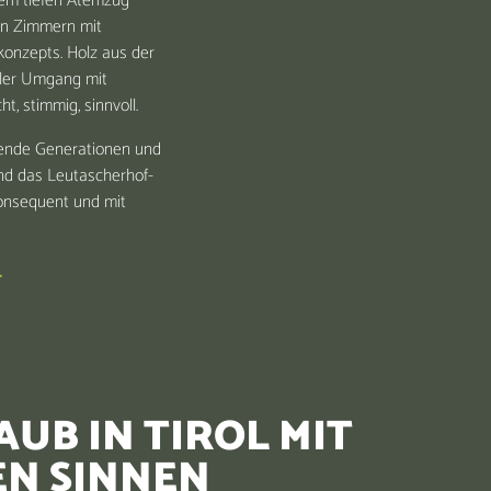
nem tiefen Atemzug
 in Zimmern mit
konzepts. Holz aus der
ller Umgang mit
, stimmig, sinnvoll.
mende Generationen und
und das Leutascherhof-
konsequent und mit
.
UB IN TIROL MIT
EN SINNEN