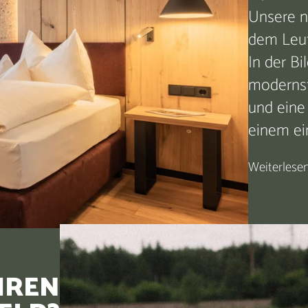
Unsere 
dem Leut
In der B
modernst
und eine
einem ei
Weiterlese
HREN