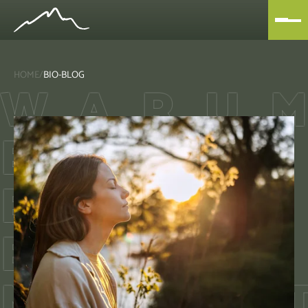
HOME
/
BIO-BLOG
W
A
R
U
M
ECHTE
ERHOLUNG
BEIM
NERVENSYS