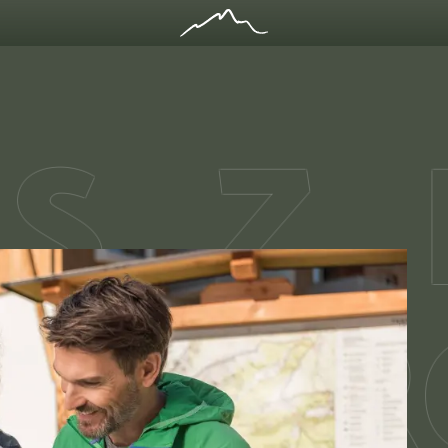
S
Z
N
BER