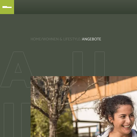
A
U
HOME
/
WOHNEN & LIFESTYLE
/
ANGEBOTE
IN
DE