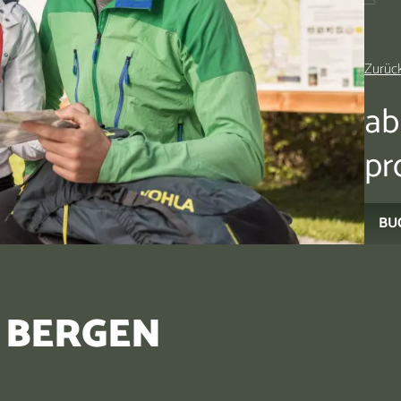
Zurück
ab
pr
BU
N BERGEN