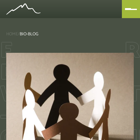
HOME
/
BIO-BLOG
F
R
DAS
GUTE
WIRTSCHAF
–
DIE
GEMEINWOH