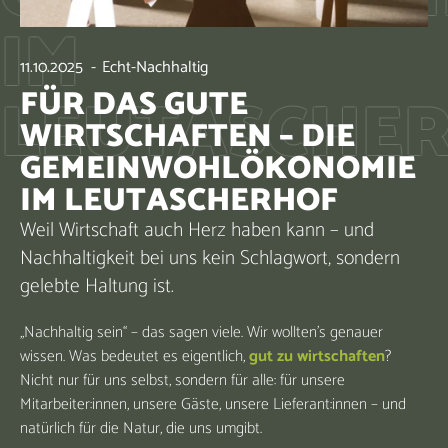
IM
11.10.2025
-
Echt-Nachhaltig
LEUTASCHE
FÜR DAS GUTE
WIRTSCHAFTEN – DIE
GEMEINWOHLÖKONOMIE
IM LEUTASCHERHOF
Weil Wirtschaft auch Herz haben kann – und
Nachhaltigkeit bei uns kein Schlagwort, sondern
gelebte Haltung ist.
„Nachhaltig sein“ – das sagen viele. Wir wollten’s genauer
wissen. Was bedeutet es eigentlich,
gut zu wirtschaften
?
Nicht nur für uns selbst, sondern für alle: für unsere
Mitarbeiter:innen, unsere Gäste, unsere Lieferant:innen – und
natürlich für die Natur, die uns umgibt.